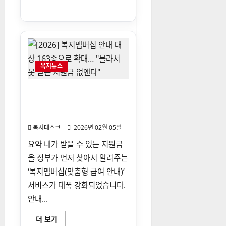
기
슈
&
트
렌
드
발
표:
“한
국
복지뉴스
인
의
외
로
[2026] 복지멤버십 안내 대상
움”
163종으로 확대… “몰라서 못
위
험
받는 지원금 없앤다”
수
위…
복지데스크
2026년 02월 05일
관
련
요약 내가 받을 수 있는 지원금
복
지
을 정부가 먼저 찾아서 알려주는
지
원
‘복지멤버십(맞춤형 급여 안내)’
확
대
서비스가 대폭 강화되었습니다.
되
나?
안내...
에
대
해
[2026]
더 보기
더
복