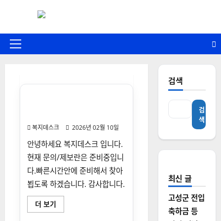
콘
텐
츠
로
기
바
본
로
메
문의/제보
검색
가
뉴
기
문의/제보는 현재 준비중입니
검
다.
색
복지데스크
2026년 02월 10일
안녕하세요 복지데스크 입니다.
현재 문의/제보란은 준비중입니
다.빠른시간안에 준비해서 찾아
최신 글
뵙도록 하겠습니다. 감사합니다.
고성군 전입
문
더 보기
의/
축하금 등
제