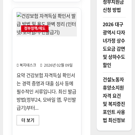
정부지원금
업
상
신청 방법
담
및
일
2026 대구
자
정부정책/제도
리
광역시 다자
지
원:
녀가정 상수
전
건강보험 자격득실 확인서 발
역
도요금 감면
급 방법 및 용도 완벽 정리 (인
전
1:1
및 상하수도
터넷/모바일/무인발급기)
진
로
할인
복지데스크
2026년 02월 09일
컨
설
요약 건강보험 자격득실 확인서
팅
건설노동자
과
는 경력 증명과 대출 심사 등에
매
휴양소지원
칭
필수적인 서류입니다. 최신 발급
혜
자격 요건
택
방법(정부24, 모바일 앱, 무인발
정
및 복지증진
리
급기)부터...
에
포인트 사용
대
해
건
법 최신정보
더 보기
더
강
읽
보
어
험
보