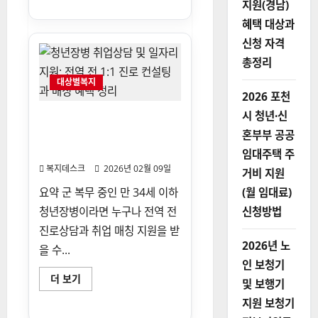
지원(경남)
보
는
혜택 대상과
현
재
신청 자격
준
비
총정리
중
입
대상별복지
니
다.
2026 포천
에
대
시 청년·신
청년장병 취업상담 및 일자리
해
지원: 전역 전 1:1 진로 컨설팅
더
혼부부 공공
읽
과 매칭 혜택 정리
임대주택 주
어
보
복지데스크
2026년 02월 09일
거비 지원
기
요약 군 복무 중인 만 34세 이하
(월 임대료)
청년장병이라면 누구나 전역 전
신청방법
진로상담과 취업 매칭 지원을 받
2026년 노
을 수...
인 보청기
청
더 보기
및 보행기
년
장
지원 보청기
병
취