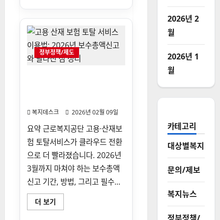
더
복
읽
지
어
2026년 2
공
보
제
기
월
회
혜
택
정부정책/제도
총
2026년 1
정
리:
월
장
고용 산재 보험 토탈 서비스 이
기
용법: 2026년 보수총액신고와
저
축
달라진 점 정리
급
여
복지데스크
2026년 02월 09일
부
터
카테고리
요약 근로복지공단 고용·산재보
상
해
험 토탈서비스가 클라우드 전환
보
대상별복지
험
으로 더 빨라졌습니다. 2026년
지
원
3월까지 마쳐야 하는 보수총액
문의/제보
까
지
신고 기간, 방법, 그리고 필수...
에
대
복지뉴스
해
고
더 보기
더
용
읽
산
정부정책/
어