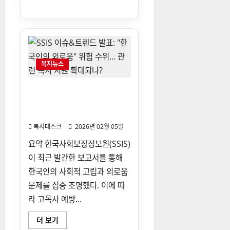
노
기
인
장
기
요
양
보
험:
등
복지뉴스
급
판
정
기
SSIS 이슈&트렌드 발표: “한
준
국인의 외로움” 위험 수위… 관
및
본
련 복지 지원 확대되나?
인
부
복지데스크
2026년 02월 05일
담
금
요약 한국사회보장정보원(SSIS)
혜
택
이 최근 발간한 보고서를 통해
총
정
한국인의 사회적 고립과 외로움
리
에
문제를 집중 조명했다. 이에 따
대
해
라 고독사 예방...
더
읽
어
SSIS
더 보기
보
이