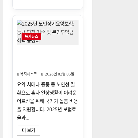
보
년
기
문
화
복
지
카
드
2025:
복지뉴스
연
25
만
원
2025년 노인장기요양보험: 등
지
급 판정 기준 및 본인부담금 혜
원
신
택 총정리
청
방
복지데스크
2026년 02월 06일
법
및
요약 치매나 중풍 등 노인성 질
사
용
환으로 혼자 일상생활이 어려운
처
총
어르신을 위해 국가가 돌봄 비용
정
리
을 지원합니다. 2025년 보험료
에
대
율과...
해
더
읽
2025
더 보기
어
년
보