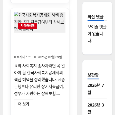
자
기
격
득
실
확
최신 댓글
인
서
지원금혜택
보여줄 댓글
발
급
이 없습니
방
법
한국사회복지공제회 혜택 총
다.
및
정리: 장기저축급여부터 상해
용
도
보험 지원까지
완
벽
복지데스크
2026년 02월 09일
정
리
요약 사회복지 종사자라면 꼭 알
(인
터
아야 할 한국사회복지공제회의
넷/
보관함
모
핵심 혜택을 정리했습니다. 시중
바
일/
2026년 7
은행보다 유리한 장기저축급여,
무
인
월
정부가 지원하는 상해보험,...
발
급
기)
한
더 보기
2026년 3
에
국
대
사
월
해
회