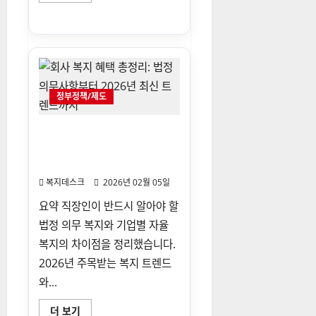
읽
지
어
멤
보
버
기
십
안
내
대
상
163
정부정책/제도
종
으
로
확
회사 복지 혜택 총정리: 법정
대…
의무사항부터 2026년 최신 트
“몰
라
렌드까지
서
못
복지데스크
2026년 02월 05일
받
는
요약 직장인이 반드시 알아야 할
지
원
법정 의무 복지와 기업별 자율
금
없
복지의 차이점을 정리했습니다.
앤
다”에
2026년 주목받는 복지 트렌드
대
해
와...
더
읽
어
회
더 보기
보