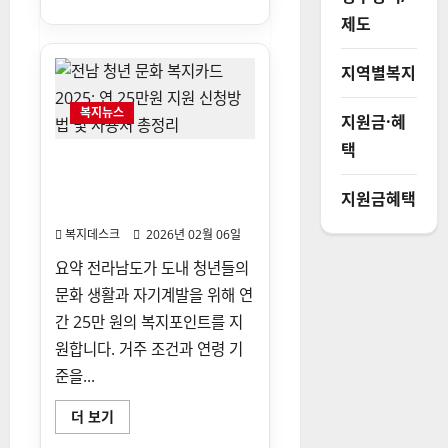
재
보
보
제도
기
험
토
탈
지역별복지
서
비
스
복지뉴스
이
지원금·혜
용
법:
택
2026
전남 청년 문화 복지카드
년
2025: 연 25만원 지원 신청방
보
지원금혜택
수
법 및 사용처 총정리
총
액
복지데스크
2026년 02월 06일
신
고
요약 전라남도가 도내 청년들의
와
달
문화 생활과 자기계발을 위해 연
라
진
간 25만 원의 복지포인트를 지
점
정
원합니다. 거주 조건과 연령 기
리
에
준을...
대
해
더
전
더 보기
읽
남
어
청