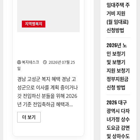
약
임대주택 주
연
거비 지원
장
전
(월 임대료)
남
지역별복지
영
신청방법
암
군
만
고성군 전입축하금 등 지원(경
원
2026년 노
남) 혜택 대상과 신청 자격 총
주
택
인 보청기
정리
입
주
및 보행기
복지데스크
2026년 07월 25
연
일
장
지원 보청기
에
정부지원금
대
경남 고성군 복지 혜택 경남 고
해
신청 방법
성군으로 이사를 계획 중이거나
더
읽
갓 전입하신 분들을 위해 2026
어
보
2026 대구
년 기준 전입축하금 혜택과...
기
광역시 다자
고
더 보기
녀가정 상수
성
군
도요금 감면
전
입
및 상하수도
축