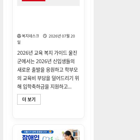
원
회
비
울진군 초중고 입학축하금 지
대
원 신청 정보와 지급 대상 확인
면
신
안내
청
방
복지데스크
2026년 07월 20
법
일
정
리
에
2026년 교육 복지 가이드 울진
대
군에서는 2026년 신입생들의
해
더
새로운 출발을 응원하고 학부모
읽
어
의 교육비 부담을 덜어드리기 위
보
기
해 입학축하금을 지원하고...
울
더 보기
진
군
초
중
고
입
학
축
하