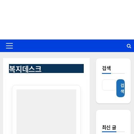
콘
텐
츠
로
바
로
기
가
본
기
메
복지데스크
검색
뉴
검
색
최신 글