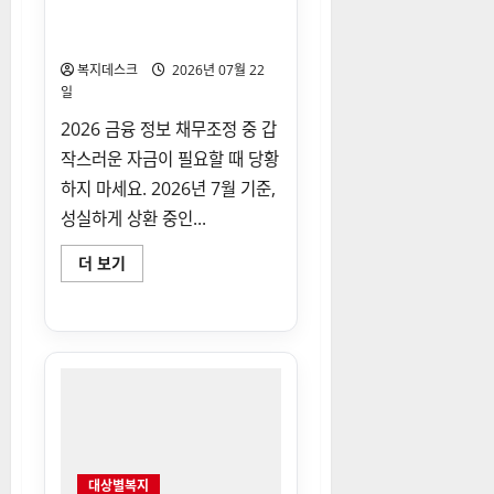
증
용회복위원회 비대면 신청 방
진
포
법 정리
인
트
복지데스크
2026년 07월 22
사
일
용
법
2026 금융 정보 채무조정 중 갑
최
신
작스러운 자금이 필요할 때 당황
정
보
하지 마세요. 2026년 7월 기준,
에
대
성실하게 상환 중인...
해
더
읽
신
더 보기
어
복
보
위
기
소
액
금
융
보
증
대
상
신
용
회
복
대상별복지
위