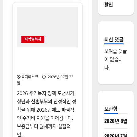
하
할인
금
등
지
원
(경
남)
혜
택
최신 댓글
지역별복지
대
상
과
보여줄 댓글
신
2026 포천시 청년·신혼부부 공
청
이 없습니
공임대주택 주거비 지원(월 임
자
격
다.
대료) 신청방법
총
정
복지데스크
2026년 07월 23
리
일
에
대
해
2026 주거복지 정책 포천시가
더
청년과 신혼부부의 안정적인 정
읽
어
보관함
착을 위해 2026년에도 파격적
보
기
인 주거비 지원을 이어갑니다.
2026년 8월
보증금부터 월세까지 실질적
인...
2026년 7월