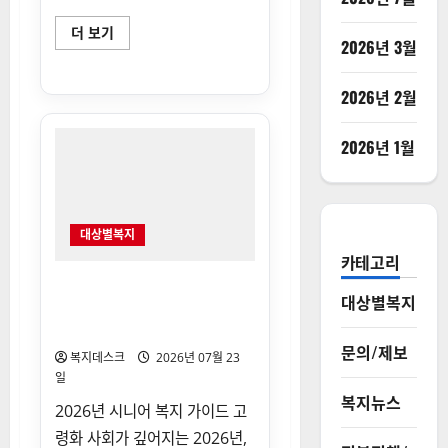
2026
더 보기
2026년 3월
포
천
시
청
2026년 2월
년
·
신
혼
2026년 1월
부
부
공
공
임
대
대상별복지
주
택
카테고리
주
거
2026년 노인 보청기 및 보행기
비
대상별복지
지원 보청기 정부지원금 신청
지
원
방법
(월
문의/제보
임
복지데스크
2026년 07월 23
대
일
료)
신
복지뉴스
청
2026년 시니어 복지 가이드 고
방
령화 사회가 깊어지는 2026년,
법