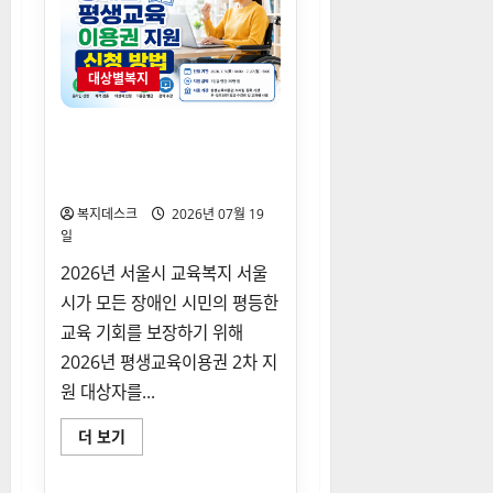
금
지
원
신
청
대상별복지
정
보
와
지
2026년 서울시 장애인 평생교
급
육이용권 지원(2차) 신청 대상
대
상
자
확
인
복지데스크
2026년 07월 19
안
일
내
에
대
2026년 서울시 교육복지 서울
해
시가 모든 장애인 시민의 평등한
더
읽
교육 기회를 보장하기 위해
어
보
2026년 평생교육이용권 2차 지
기
원 대상자를...
2026
더 보기
년
서
울