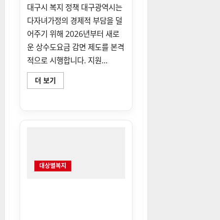
해
대구시 복지 정책 대구광역시는
더
다자녀가정의 경제적 부담을 덜
읽
어
어주기 위해 2026년부터 새로
보
기
운 상수도요금 감면 제도를 본격
적으로 시행합니다. 지원...
2026
더 보기
대
구
광
역
시
다
자
녀
가
정
상
수
대상별복지
도
요
금
감
건설노동자 휴양소지원 자격
면
요건 및 복지증진 포인트 사용
및
상
법 최신정보
하