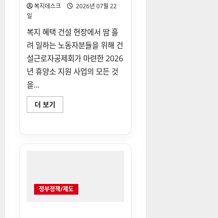
수
복지데스크
2026년 07월 22
도
일
할
인
복지 혜택 건설 현장에서 땀 흘
에
대
려 일하는 노동자분들을 위해 건
해
더
설근로자공제회가 마련한 2026
읽
어
년 휴양소 지원 사업의 모든 것
보
기
을...
건
더 보기
설
노
동
자
휴
양
소
지
원
자
격
요
정부정책/제도
건
및
복
지
신복위 소액금융 보증 대상 신