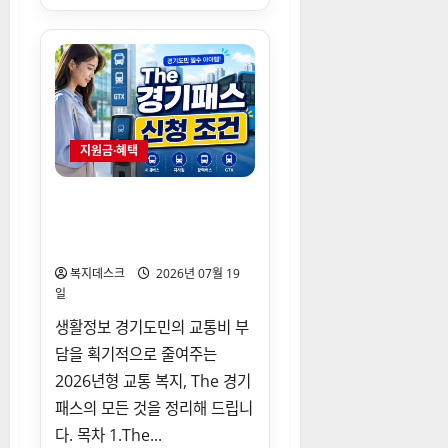
시
장
애
인
평
생
교
육
이
용
권
지원금·혜택
지
원
(2
차)
경기도민 필수 혜택 The 경기
신
패스 신청 조건 및 카드 등록
청
대
사용법
상
자
복지데스크
2026년 07월 19
에
일
대
해
더
생활정보 경기도민의 교통비 부
읽
담을 획기적으로 줄여주는
어
보
2026년형 교통 복지, The 경기
기
패스의 모든 것을 정리해 드립니
다. 목차 1.The...