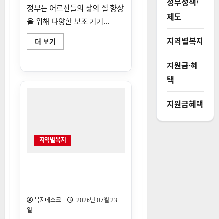
정부정책/
에
정부는 어르신들의 삶의 질 향상
대
제도
해
을 위해 다양한 보조 기기...
더
읽
어
지역별복지
2026
더 보기
보
년
기
노
인
지원금·혜
보
청
택
기
및
보
지원금혜택
행
기
지
원
보
청
지역별복지
기
정
부
지
2026 대구광역시 다자녀가정
원
상수도요금 감면 및 상하수도
금
신
할인
청
방
복지데스크
2026년 07월 23
법
일
에
대