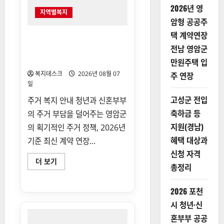
2026년 영
지역별복지
암형 공공주
택 계약연장
2026년 영암형 공공주택 계약
전남 영암군
연장 전남 영암군 만원주택 입
주 연장
만원주택 입
복지데스크
2026년 08월 07
주 연장
일
고성군 전입
주거 복지 안내 청년과 신혼부부
축하금 등
의 주거 부담을 덜어주는 영암군
지원(경남)
의 획기적인 주거 정책, 2026년
혜택 대상과
기준 최신 계약 연장...
신청 자격
2026
더 보기
총정리
년
영
암
형
2026 포천
공
공
시 청년·신
주
택
혼부부 공공
계