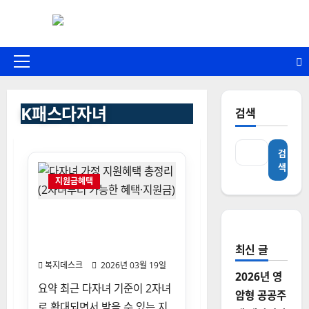
콘
텐
츠
로
기
바
본
로
메
K패스다자녀
검색
가
뉴
기
검
색
지원금혜택
다자녀 가정 지원혜택 총정리
(2자녀부터 가능한 혜택·지원
금)
최신 글
복지데스크
2026년 03월 19일
2026년 영
요약 최근 다자녀 기준이 2자녀
암형 공공주
로 확대되면서 받을 수 있는 지