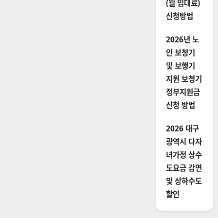
(월 임대료)
원
금)
신청방법
에
대
해
더
2026년 노
읽
어
인 보청기
보
기
및 보행기
지원 보청기
정부지원금
신청 방법
2026 대구
광역시 다자
녀가정 상수
도요금 감면
및 상하수도
할인