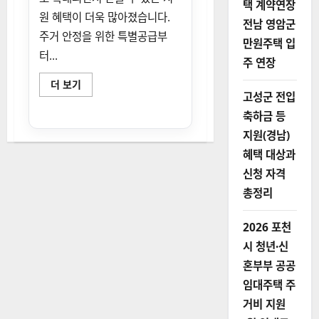
택 계약연장
원 혜택이 더욱 많아졌습니다.
전남 영암군
주거 안정을 위한 특별공급부
만원주택 입
터...
주 연장
다
더 보기
자
고성군 전입
녀
가
축하금 등
정
지
지원(경남)
원
혜
혜택 대상과
택
신청 자격
총
정
총정리
리
(2
자
녀
2026 포천
부
터
시 청년·신
가
능
혼부부 공공
한
혜
임대주택 주
택
·
거비 지원
지