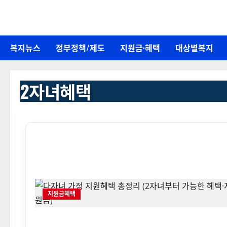
콘
텐
츠
복지뉴스
정부정책/제도
지원금·혜택
대상별복지
로
바
로
2자녀혜택
가
기
지원금혜택