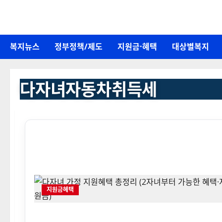
콘
텐
츠
복지뉴스
정부정책/제도
지원금·혜택
대상별복지
로
바
로
다자녀자동차취득세
가
기
지원금혜택