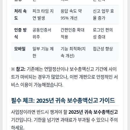
처리 속
피크 타임 지
응답 속도 약
신고 업무 효
도
연 발생
95% 개선
율 증가
인증 방
공동인증서
간편인증 확대
로그인 편의
식
위주
적용
성 증대
모바일
일부 기능 제
기능 최적화(지
접근성 향상
한
속 개선)
※
참고:
기존에는 연말정산이나 보수총액신고 기간에 사이
트가 마비되는 경우가 많았으나, 이번 개편으로 안정적인 서
비스 이용이 가능해졌습니다.
필수 체크: 2025년 귀속 보수총액신고 가이드
사업장이라면 반드시 챙겨야 할
2025년 귀속 보수총액신고
기간입니다. 기한을 넘기면 과태료가 부과될 수 있으니 주의
하세요.