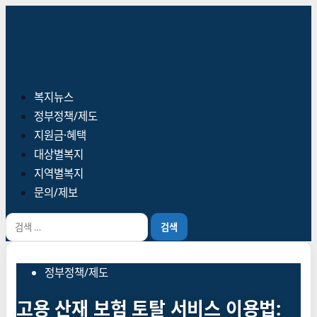
콘
텐
츠
로
바
기
복지뉴스
로
본
정부정책/제도
가
메
지원금·혜택
기
뉴
대상별복지
지역별복지
문의/제보
검
색:
정부정책/제도
고용 산재 보험 토탈 서비스 이용법: