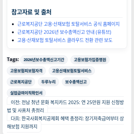
참고자료 및 출처
근로복지공단 고용·산재보험 토탈서비스 공식 홈페이지
근로복지공단 2026년 보수총액신고 안내 (유튜브)
고용·산재보험 토탈서비스 클라우드 전환 관련 보도
Tags:
2026년보수총액신고기간
고용보험가입증명원
고용보험피보험자격
고용산재보험토탈서비스
근로복지공단
두루누리
보수총액신고
실업급여이직확인서
게
이전:
전남 청년 문화 복지카드 2025: 연 25만원 지원 신청방
시
법 및 사용처 총정리
물
다음:
한국사회복지공제회 혜택 총정리: 장기저축급여부터 상
내
해보험 지원까지
비